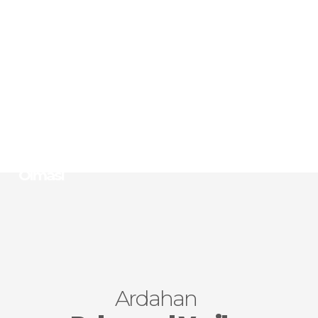
Hayvancılık Potansiyeli
Kış, Doğa ve Kültür Değerleri İle Yüksek
Kırsal Turizm Potansiyeli
Yatırımlarda Devlet Desteklerinin En Yoğun
Olduğu 6. Bölge’de Olması
Gıda Sanayi Hammadde (kırmızı et, süt, kaz
eti, kaz tüyü ve bal) Kaynaklarına Sahip
Olması
Ardahan