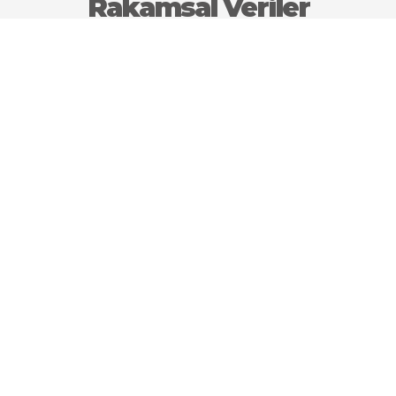
Rakamsal Veriler
350.000
İldeki Büyükbaş Hayvan Potansiyeli
500 Ton
Yıllık Bal Üretimi
200.000 Adet
Yıllık Kaz Üretimi
4000 Ton