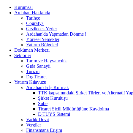
Kurumsal
Ardahan Hakkında
Tarihçe
Coğrafya
Gezilecek Yerler
Ardahan'da Yapmadan Dönme !
Yöresel Yemekler
Yatırım Bölgeleri
Doküman Merkezi
Sektörler
Tarım ve Hayvancılık
Gıda Sanayii
Turizm
Dış Ticaret
Yatırım Kılavuzu
Ardahan'da İş Kurmak
TTK kapsamındaki Şirket Türleri ve Alternatif Yap
Şirket Kuruluşu
Şube
Ticaret Sicili Müdürlüğüne Kaydolma
E-TUYS Sistemi
Varlık Devri
Vergiler
Finansmana Erişim