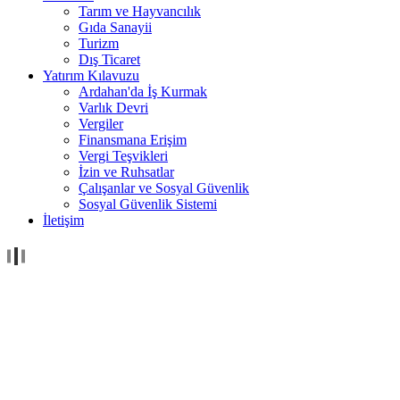
Tarım ve Hayvancılık
Gıda Sanayii
Turizm
Dış Ticaret
Yatırım Kılavuzu
Ardahan'da İş Kurmak
Varlık Devri
Vergiler
Finansmana Erişim
Vergi Teşvikleri
İzin ve Ruhsatlar
Çalışanlar ve Sosyal Güvenlik
Sosyal Güvenlik Sistemi
İletişim