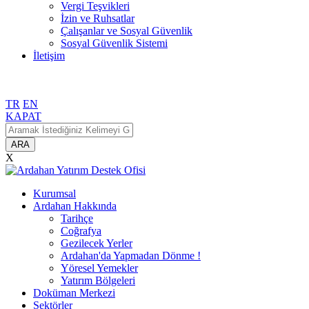
Vergi Teşvikleri
İzin ve Ruhsatlar
Çalışanlar ve Sosyal Güvenlik
Sosyal Güvenlik Sistemi
İletişim
TR
EN
KAPAT
ARA
X
Kurumsal
Ardahan Hakkında
Tarihçe
Coğrafya
Gezilecek Yerler
Ardahan'da Yapmadan Dönme !
Yöresel Yemekler
Yatırım Bölgeleri
Doküman Merkezi
Sektörler