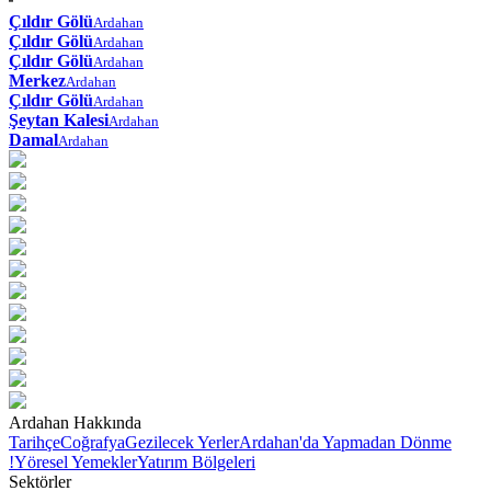
Çıldır Gölü
Ardahan
Çıldır Gölü
Ardahan
Çıldır Gölü
Ardahan
Merkez
Ardahan
Çıldır Gölü
Ardahan
Şeytan Kalesi
Ardahan
Damal
Ardahan
Ardahan Hakkında
Tarihçe
Coğrafya
Gezilecek Yerler
Ardahan'da Yapmadan Dönme
!
Yöresel Yemekler
Yatırım Bölgeleri
Sektörler