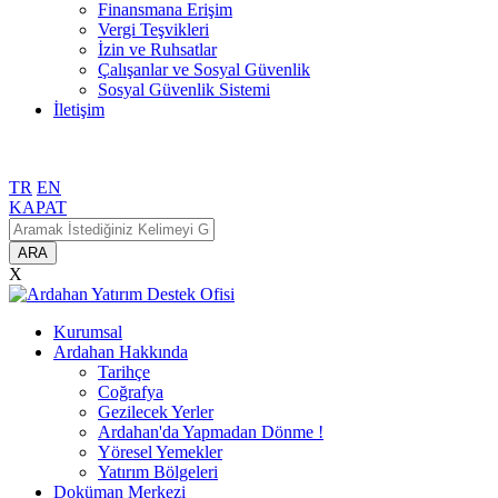
Finansmana Erişim
Vergi Teşvikleri
İzin ve Ruhsatlar
Çalışanlar ve Sosyal Güvenlik
Sosyal Güvenlik Sistemi
İletişim
TR
EN
KAPAT
ARA
X
Kurumsal
Ardahan Hakkında
Tarihçe
Coğrafya
Gezilecek Yerler
Ardahan'da Yapmadan Dönme !
Yöresel Yemekler
Yatırım Bölgeleri
Doküman Merkezi