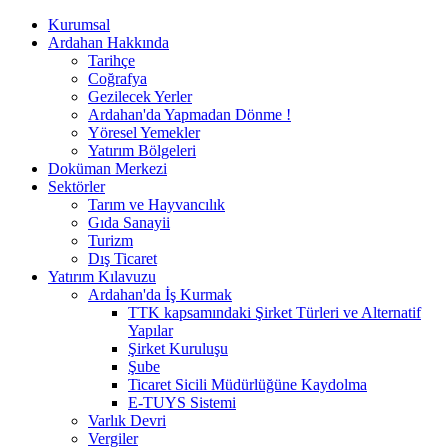
Kurumsal
Ardahan Hakkında
Tarihçe
Coğrafya
Gezilecek Yerler
Ardahan'da Yapmadan Dönme !
Yöresel Yemekler
Yatırım Bölgeleri
Doküman Merkezi
Sektörler
Tarım ve Hayvancılık
Gıda Sanayii
Turizm
Dış Ticaret
Yatırım Kılavuzu
Ardahan'da İş Kurmak
TTK kapsamındaki Şirket Türleri ve Alternatif
Yapılar
Şirket Kuruluşu
Şube
Ticaret Sicili Müdürlüğüne Kaydolma
E-TUYS Sistemi
Varlık Devri
Vergiler