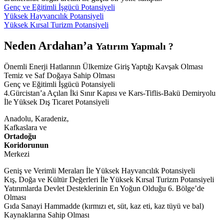
Genç ve Eğitimli İşgücü Potansiyeli
Yüksek Hayvancılık Potansiyeli
Yüksek Kırsal Turizm Potansiyeli
Neden Ardahan’a
Yatırım Yapmalı ?
Önemli Enerji Hatlarının Ülkemize Giriş Yaptığı Kavşak Olması
Temiz ve Saf Doğaya Sahip Olması
Genç ve Eğitimli İşgücü Potansiyeli
4.Gürcistan’a Açılan İki Sınır Kapısı ve Kars-Tiflis-Bakü Demiryolu
İle Yüksek Dış Ticaret Potansiyeli
Anadolu, Karadeniz,
Kafkaslara ve
Ortadoğu
Koridorunun
Merkezi
Geniş ve Verimli Meraları İle Yüksek Hayvancılık Potansiyeli
Kış, Doğa ve Kültür Değerleri İle Yüksek Kırsal Turizm Potansiyeli
Yatırımlarda Devlet Desteklerinin En Yoğun Olduğu 6. Bölge’de
Olması
Gıda Sanayi Hammadde (kırmızı et, süt, kaz eti, kaz tüyü ve bal)
Kaynaklarına Sahip Olması