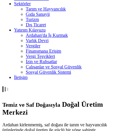
Sektörler
Tarım ve Hayvancılık
Gıda Sanayii
Turizm
Dış Ticaret
Yatırım Kılavuzu
Ardahan'da İş Kurmak
Varlık Devri
Vergiler
Finansmana Erişim
Vergi Teşvikleri
İzin ve Ruhsatlar
Çalışanlar ve Sosyal Güvenlik
Sosyal Güvenlik Sistemi
İletişim
Doğal Üretim
Temiz ve Saf Doğasıyla
Merkezi
Ardahan kirlenmemiş, saf doğası ile tarım ve hayvancılık
ürünlerinde doğal üretim ile güçlü bir yöne sahiptir.