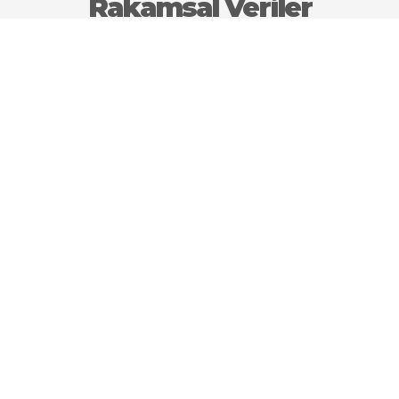
Rakamsal Veriler
350.000
İldeki Büyükbaş Hayvan Potansiyeli
500 Ton
Yıllık Bal Üretimi
200.000 Adet
Yıllık Kaz Üretimi
4000 Ton