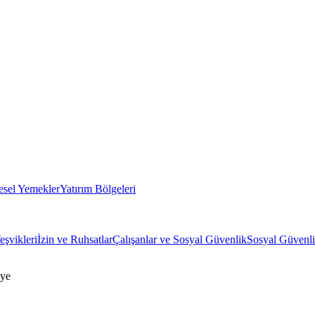
esel Yemekler
Yatırım Bölgeleri
eşvikleri
İzin ve Ruhsatlar
Çalışanlar ve Sosyal Güvenlik
Sosyal Güvenli
iye