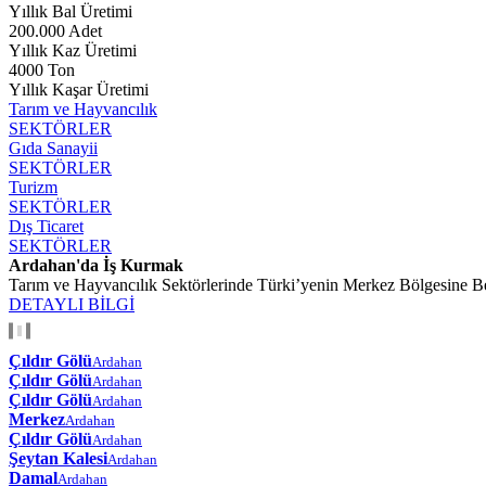
Yıllık Bal Üretimi
200.000 Adet
Yıllık Kaz Üretimi
4000 Ton
Yıllık Kaşar Üretimi
Tarım ve Hayvancılık
SEKTÖRLER
Gıda Sanayii
SEKTÖRLER
Turizm
SEKTÖRLER
Dış Ticaret
SEKTÖRLER
Ardahan'da İş Kurmak
Tarım ve Hayvancılık Sektörlerinde Türki’yenin Merkez Bölgesine Be
DETAYLI BİLGİ
Çıldır Gölü
Ardahan
Çıldır Gölü
Ardahan
Çıldır Gölü
Ardahan
Merkez
Ardahan
Çıldır Gölü
Ardahan
Şeytan Kalesi
Ardahan
Damal
Ardahan