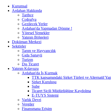
Kurumsal
Ardahan Hakkında
Tarihçe
Coğrafya
Gezilecek Yerler
Ardahan'da Yapmadan Dönme !
Yöresel Yemekler
Yatırım Bölgeleri
Doküman Merkezi
Sektörler
Tarım ve Hayvancılık
Gıda Sanayii
Turizm
Dış Ticaret
Yatırım Kılavuzu
Ardahan'da İş Kurmak
TTK kapsamındaki Şirket Türleri ve Alternatif Yap
Şirket Kuruluşu
Şube
Ticaret Sicili Müdürlüğüne Kaydolma
E-TUYS Sistemi
Varlık Devri
Vergiler
Finansmana Erişim