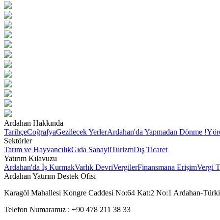
Ardahan Hakkında
Tarihçe
Coğrafya
Gezilecek Yerler
Ardahan'da Yapmadan Dönme !
Yör
Sektörler
Tarım ve Hayvancılık
Gıda Sanayii
Turizm
Dış Ticaret
Yatırım Kılavuzu
Ardahan'da İş Kurmak
Varlık Devri
Vergiler
Finansmana Erişim
Vergi T
Ardahan Yatırım Destek Ofisi
Karagöl Mahallesi Kongre Caddesi No:64 Kat:2 No:1 Ardahan-Türk
Telefon Numaramız : +90 478 211 38 33