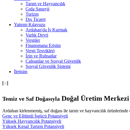
Tarım ve Hayvancılık
Gıda Sanayii
Turizm
Dış Ticaret
Yatırım Kılavuzu
Ardahan'da İş Kurmak
Varlık Devri
Vergiler
Finansmana Erişim
Vergi Teşvikleri
İzin ve Ruhsatlar
Çalışanlar ve Sosyal Güvenlik
Sosyal Güvenlik Sistemi
İletişim
Doğal Üretim Merkezi
Temiz ve Saf Doğasıyla
Ardahan kirlenmemiş, saf doğası ile tarım ve hayvancılık ürünlerinde d
Genç ve Eğitimli İşgücü Potansiyeli
Yüksek Hayvancılık Potansiyeli
Yüksek Kırsal Turizm Potansiyeli