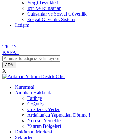
Vergi Teşvikleri
İzin ve Ruhsatlar
Çalışanlar ve Sosyal Güvenlik
Sosyal Güvenlik Sistemi
İletişim
TR
EN
KAPAT
ARA
X
Kurumsal
Ardahan Hakkında
Tarihçe
Coğrafya
Gezilecek Yerler
Ardahan'da Yapmadan Dönme !
Yöresel Yemekler
Yatırım Bölgeleri
Doküman Merkezi
Sektörler