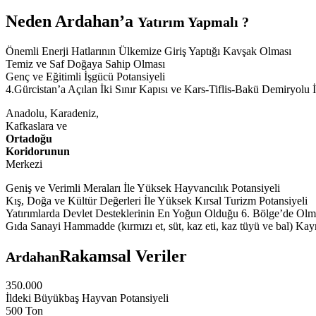
Neden Ardahan’a
Yatırım Yapmalı ?
Önemli Enerji Hatlarının Ülkemize Giriş Yaptığı Kavşak Olması
Temiz ve Saf Doğaya Sahip Olması
Genç ve Eğitimli İşgücü Potansiyeli
4.Gürcistan’a Açılan İki Sınır Kapısı ve Kars-Tiflis-Bakü Demiryolu İ
Anadolu, Karadeniz,
Kafkaslara ve
Ortadoğu
Koridorunun
Merkezi
Geniş ve Verimli Meraları İle Yüksek Hayvancılık Potansiyeli
Kış, Doğa ve Kültür Değerleri İle Yüksek Kırsal Turizm Potansiyeli
Yatırımlarda Devlet Desteklerinin En Yoğun Olduğu 6. Bölge’de Olm
Gıda Sanayi Hammadde (kırmızı et, süt, kaz eti, kaz tüyü ve bal) Ka
Rakamsal Veriler
Ardahan
350.000
İldeki Büyükbaş Hayvan Potansiyeli
500 Ton