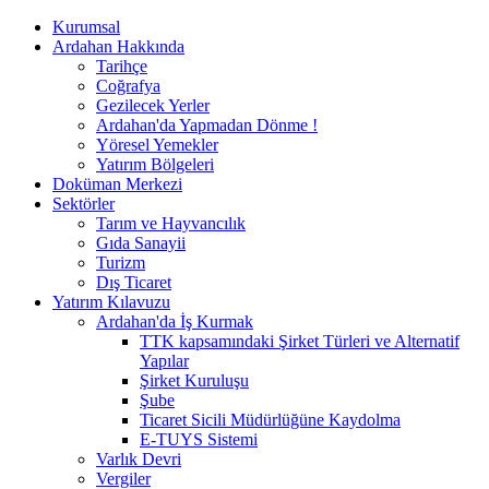
Kurumsal
Ardahan Hakkında
Tarihçe
Coğrafya
Gezilecek Yerler
Ardahan'da Yapmadan Dönme !
Yöresel Yemekler
Yatırım Bölgeleri
Doküman Merkezi
Sektörler
Tarım ve Hayvancılık
Gıda Sanayii
Turizm
Dış Ticaret
Yatırım Kılavuzu
Ardahan'da İş Kurmak
TTK kapsamındaki Şirket Türleri ve Alternatif
Yapılar
Şirket Kuruluşu
Şube
Ticaret Sicili Müdürlüğüne Kaydolma
E-TUYS Sistemi
Varlık Devri
Vergiler