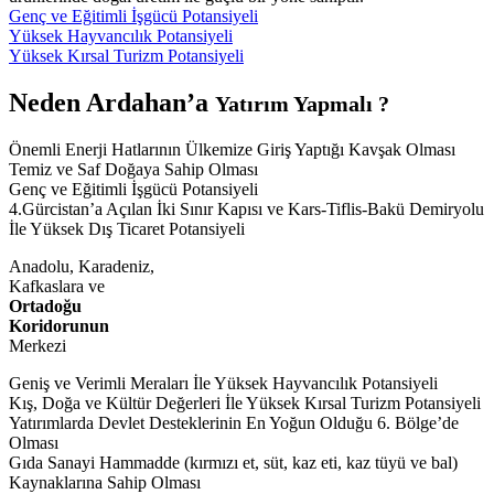
Genç ve Eğitimli İşgücü Potansiyeli
Yüksek Hayvancılık Potansiyeli
Yüksek Kırsal Turizm Potansiyeli
Neden Ardahan’a
Yatırım Yapmalı ?
Önemli Enerji Hatlarının Ülkemize Giriş Yaptığı Kavşak Olması
Temiz ve Saf Doğaya Sahip Olması
Genç ve Eğitimli İşgücü Potansiyeli
4.Gürcistan’a Açılan İki Sınır Kapısı ve Kars-Tiflis-Bakü Demiryolu
İle Yüksek Dış Ticaret Potansiyeli
Anadolu, Karadeniz,
Kafkaslara ve
Ortadoğu
Koridorunun
Merkezi
Geniş ve Verimli Meraları İle Yüksek Hayvancılık Potansiyeli
Kış, Doğa ve Kültür Değerleri İle Yüksek Kırsal Turizm Potansiyeli
Yatırımlarda Devlet Desteklerinin En Yoğun Olduğu 6. Bölge’de
Olması
Gıda Sanayi Hammadde (kırmızı et, süt, kaz eti, kaz tüyü ve bal)
Kaynaklarına Sahip Olması