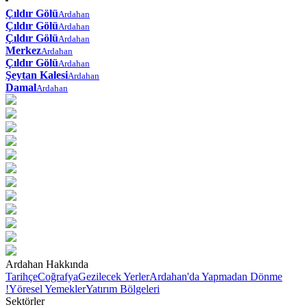
Çıldır Gölü
Ardahan
Çıldır Gölü
Ardahan
Çıldır Gölü
Ardahan
Merkez
Ardahan
Çıldır Gölü
Ardahan
Şeytan Kalesi
Ardahan
Damal
Ardahan
Ardahan Hakkında
Tarihçe
Coğrafya
Gezilecek Yerler
Ardahan'da Yapmadan Dönme
!
Yöresel Yemekler
Yatırım Bölgeleri
Sektörler