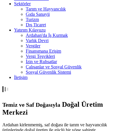
Sektörler
Tarım ve Hayvancılık
Gıda Sanayii
Turizm
Dış Ticaret
Yatırım Kılavuzu
Ardahan'da İş Kurmak
Varlık Devri
Vergiler
Finansmana Erişim
Vergi Teşvikleri
İzin ve Ruhsatlar
Çalışanlar ve Sosyal Güvenlik
Sosyal Güvenlik Sistemi
İletişim
Doğal Üretim
Temiz ve Saf Doğasıyla
Merkezi
Ardahan kirlenmemiş, saf doğası ile tarım ve hayvancılık
ürünlerinde doğal üretim ile güçlü bir yöne sahiptir.