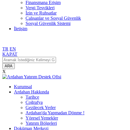
Finansmana Erişim
Vergi Teşvikleri
İzin ve Ruhsatlar
Çalışanlar ve Sosyal Güvenlik
Sosyal Güvenlik Sistemi
İletişim
TR
EN
KAPAT
ARA
X
Kurumsal
Ardahan Hakkında
Tarihçe
Coğrafya
Gezilecek Yerler
Ardahan'da Yapmadan Dönme !
Yöresel Yemekler
Yatırım Bölgeleri
Doküman Merkezi