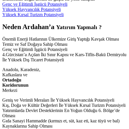
Genç ve Eğitimli İşgücü Potansiyeli
Yüksek Hayvancılık Potansiyeli
Yüksek Kırsal Turizm Potansiyeli
Neden Ardahan’a
Yatırım Yapmalı ?
Önemli Enerji Hatlarının Ülkemize Giriş Yaptığı Kavşak Olması
Temiz ve Saf Doğaya Sahip Olması
Genç ve Eğitimli İşgücü Potansiyeli
4.Gürcistan’a Açılan İki Sınır Kapısı ve Kars-Tiflis-Bakü Demiryolu
İle Yüksek Dış Ticaret Potansiyeli
Anadolu, Karadeniz,
Kafkaslara ve
Ortadoğu
Koridorunun
Merkezi
Geniş ve Verimli Meraları İle Yüksek Hayvancılık Potansiyeli
Kış, Doğa ve Kültür Değerleri İle Yüksek Kırsal Turizm Potansiyeli
Yatırımlarda Devlet Desteklerinin En Yoğun Olduğu 6. Bölge’de
Olması
Gıda Sanayi Hammadde (kırmızı et, süt, kaz eti, kaz tüyü ve bal)
Kaynaklarına Sahip Olması