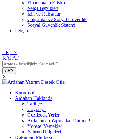
Finansmana Erişim
Vergi Teşvikleri
İzin ve Ruhsatlar
Çalışanlar ve Sosyal Güvenlik
Sosyal Güvenlik Sistemi
İletişim
TR
EN
KAPAT
ARA
X
Kurumsal
Ardahan Hakkında
Tarihçe
Coğrafya
Gezilecek Yerler
Ardahan'da Yapmadan Dönme !
Yöresel Yemekler
Yatırım Bölgeleri
Doküman Merkezi