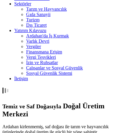
Sektörler
Tarım ve Hayvancılık
Gıda Sanayii
Turizm
Dış Ticaret
Yatırım Kılavuzu
Ardahan'da İş Kurmak
Varlık Devri
Vergiler
Finansmana Erişim
Vergi Teşvikleri
İzin ve Ruhsatlar
Çalışanlar ve Sosyal Güvenlik
Sosyal Güvenlik Sistemi
İletişim
Doğal Üretim
Temiz ve Saf Doğasıyla
Merkezi
Ardahan kirlenmemiş, saf doğası ile tarım ve hayvancılık
ürünlerinde doğal üretim ile güçlü bir yöne sahiptir.