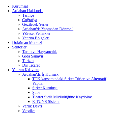
Kurumsal
Ardahan Hakkında
Tarihçe
Coğrafya
Gezilecek Yerler
Ardahan'da Yapmadan Dönme !
Yöresel Yemekler
Yatırım Bölgeleri
Doküman Merkezi
Sektörler
Tarım ve Hayvancılık
Gıda Sanayii
Turizm
Dış Ticaret
Yatırım Kılavuzu
Ardahan'da İş Kurmak
TTK kapsamındaki Şirket Türleri ve Alternatif
Yapılar
Şirket Kuruluşu
Şube
Ticaret Sicili Müdürlüğüne Kaydolma
E-TUYS Sistemi
Varlık Devri
Vergiler