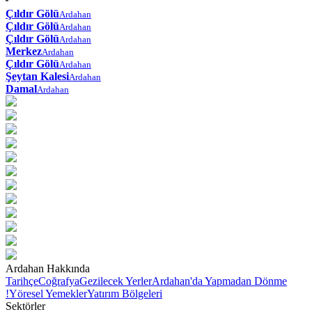
Çıldır Gölü
Ardahan
Çıldır Gölü
Ardahan
Çıldır Gölü
Ardahan
Merkez
Ardahan
Çıldır Gölü
Ardahan
Şeytan Kalesi
Ardahan
Damal
Ardahan
Ardahan Hakkında
Tarihçe
Coğrafya
Gezilecek Yerler
Ardahan'da Yapmadan Dönme
!
Yöresel Yemekler
Yatırım Bölgeleri
Sektörler