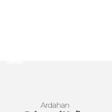
Hayvancılık Potansiyeli
Kış, Doğa ve Kültür Değerleri İle Yüksek
Kırsal Turizm Potansiyeli
Yatırımlarda Devlet Desteklerinin En Yoğun
Olduğu 6. Bölge’de Olması
Gıda Sanayi Hammadde (kırmızı et, süt, kaz
eti, kaz tüyü ve bal) Kaynaklarına Sahip
Olması
Ardahan