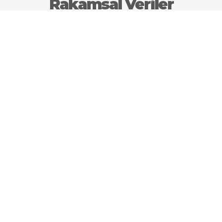
Rakamsal Veriler
350.000
İldeki Büyükbaş Hayvan Potansiyeli
500 Ton
Yıllık Bal Üretimi
200.000 Adet
Yıllık Kaz Üretimi
4000 Ton